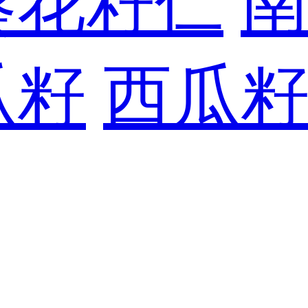
葵花籽仁
瓜籽
西瓜