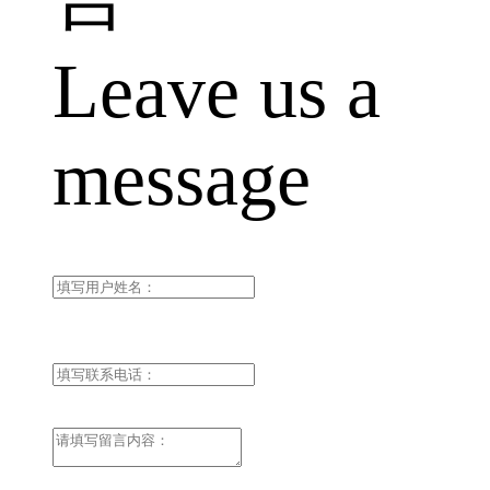
Leave us a
message