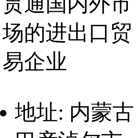
贯通国内外市
场的进出口贸
易企业
地址: 内蒙古