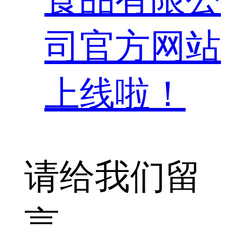
司官方网站
上线啦！
请给我们留
言