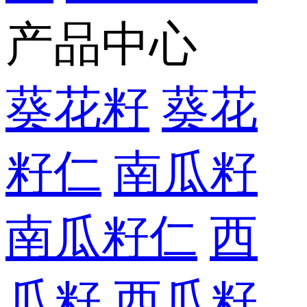
产品中心
葵花籽
葵花
籽仁
南瓜籽
南瓜籽仁
西
瓜籽
西瓜籽