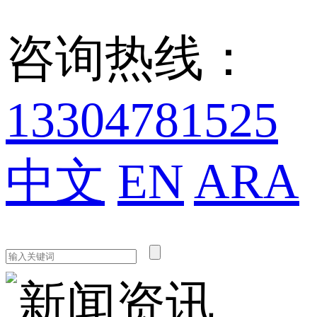
咨询热线：
13304781525
中文
EN
ARA