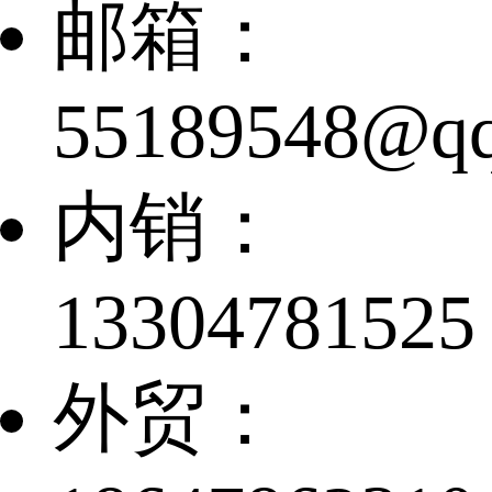
邮箱：
55189548@q
内销：
13304781525
外贸：