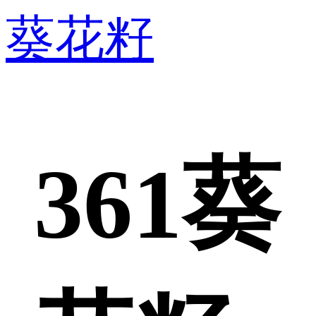
葵花籽
361葵