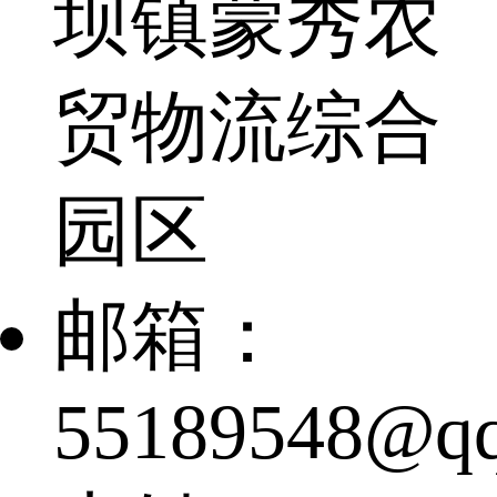
坝镇蒙秀农
贸物流综合
园区
邮箱：
55189548@q